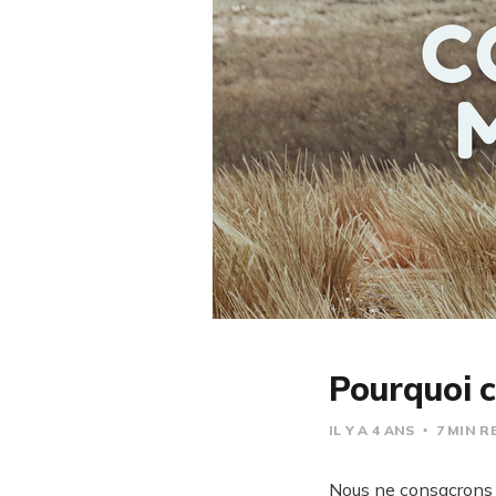
Pourquoi 
IL Y A 4 ANS
7 MIN R
Nous ne consacrons q